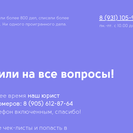
8 (931) 105
али более 800 дел, списали более
. Ни одного проигранного дела.
пн.-пт. с 10.00 
или на все вопросы!
шее время
наш юрист
омеров: 8 (905) 612-87-64
лефон включенным, спасибо!
е чек-листы
и попасть в