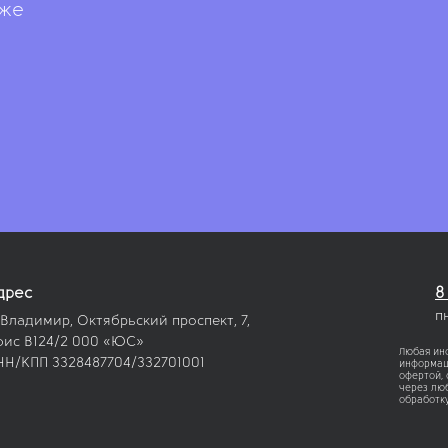
иже
дрес
8
п
 Владимир, Октябрьский проспект, 7,
фис В124/2 000 «ЮС»
Любая ин
НН/КПП 3328487704/332701001
информаци
офертой,
через люб
обработк