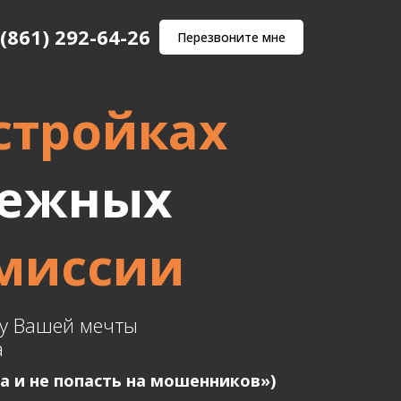
 (861) 292-64-26
Перезвоните мне
стройках
дежных
омиссии
иру Вашей мечты
а
а и не попасть на мошенников»)