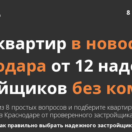
8
а
квартир
в ново
одара
от 12 на
ойщиков
без к
из 8 простых вопросов и подберите кварт
в Краснодаре от проверенного застройщик
как правильно выбрать надежного застройщик