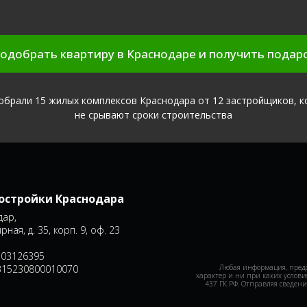
одобрать квартиру в Краснодаре и получить подар
брали 15 жилых комплексов Краснодара от 12 застройщиков, 
не срывают сроки строительства
востройки Краснодара
дар,
рная, д. 35, корп. 9, оф. 23
03126395
315230800010070
Любая информация, пред
характер и ни при каких услови
437 ГК РФ. Отправляя сведени